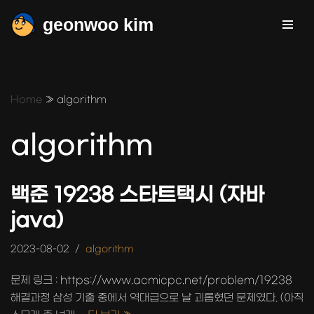
geonwoo kim
콘
텐
츠
로
Home
»
algorithm
건
너
algorithm
뛰
기
백준 19238 스타트택시 (자바
java)
2023-08-02
algorithm
문제 링크 : https://www.acmicpc.net/problem/19238
해결과정 삼성 기출 중에서 역대급으로 날 괴롭혔던 문제였다. (아직