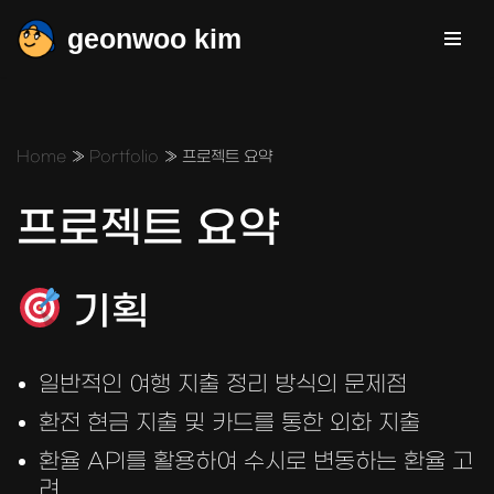
geonwoo kim
콘
텐
츠
로
Home
»
Portfolio
»
프로젝트 요약
건
너
프로젝트 요약
뛰
기
기획
일반적인 여행 지출 정리 방식의 문제점
환전 현금 지출 및 카드를 통한 외화 지출
환율 API를 활용하여 수시로 변동하는 환율 고
려