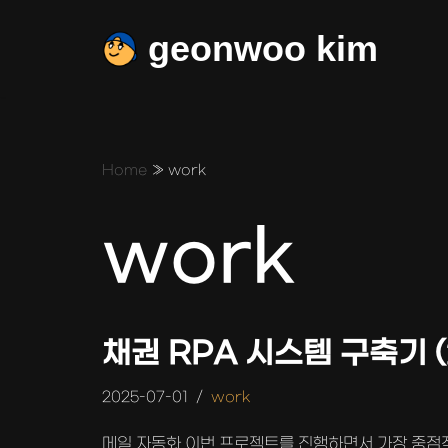
geonwoo kim
콘
텐
츠
로
건
Home
»
work
너
뛰
work
기
채권 RPA 시스템 구축기 (
2025-07-01
work
메일 자동화 이번 프로젝트를 진행하면서 가장 중점